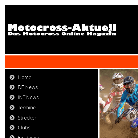
Home
DE.News
INT.News
Termine
Strecken
Clubs
Einsteiger