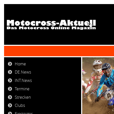
Home
DE.News
INT.News
Termine
Strecken
Clubs
Einsteiger