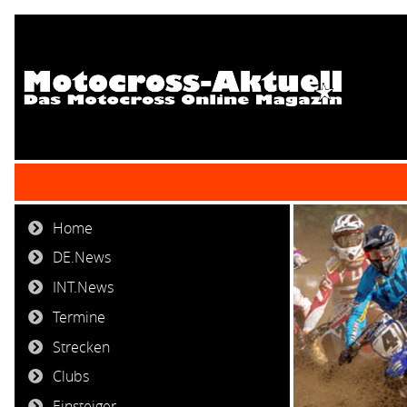
Home
DE.News
INT.News
Termine
Strecken
Clubs
Einsteiger