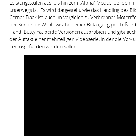
Leistungsstufen aus, bis hin zum „Alpha“-Modus, bei dem m
unterwegs ist. Es wird dargestellt, wie das Handling des 
Corner-Track ist, auch im Vergleich zu Verbrenner-Motorrä
der Kunde die Wahl zwischen einer Betätigung per Fußped
Hand. Busty hat beide Versionen ausprobiert und gibt auch
der Auftakt einer mehrteiligen Videoserie, in der die Vor-
herausgefunden werden sollen.