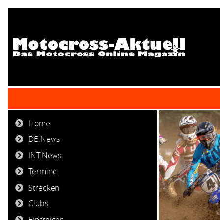
Home
DE.News
INT.News
Termine
Strecken
Clubs
Einsteiger