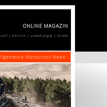
ONLINE MAGAZIN
uell | ehrlich | unabhängig | direkt
Allgemeine Motocross News