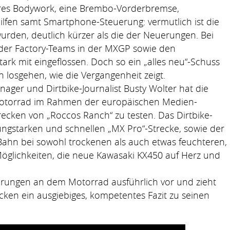
eres Bodywork, eine Brembo-Vorderbremse,
ilfen samt Smartphone-Steuerung: vermutlich ist die
urden, deutlich kürzer als die der Neuerungen. Bei
 der Factory-Teams in der MXGP sowie den
ark mit eingeflossen. Doch so ein „alles neu“-Schuss
 losgehen, wie die Vergangenheit zeigt.
er und Dirtbike-Journalist Busty Wolter hat die
Motorrad im Rahmen der europäischen Medien-
recken von „Roccos Ranch“ zu testen. Das Dirtbike-
ungstarken und schnellen „MX Pro“-Strecke, sowie der
Bahn bei sowohl trockenen als auch etwas feuchteren,
Möglichkeiten, die neue Kawasaki KX450 auf Herz und
uerungen an dem Motorrad ausführlich vor und zieht
ken ein ausgiebiges, kompetentes Fazit zu seinen