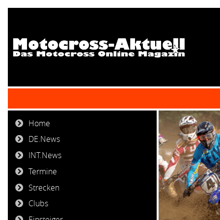
Home
DE.News
INT.News
Termine
Strecken
Clubs
Einsteiger